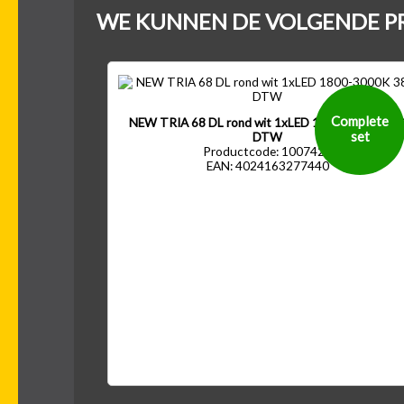
WE KUNNEN DE VOLGENDE P
400
500
600
7
-
-
-
500 lm
600 lm
700 lm
80
Complete
NEW TRIA 68 DL rond wit 1xLED 1800-3000K 38
set
DTW
Productcode: 1007423
EAN: 4024163277440