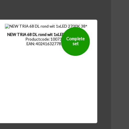
NEW TRIA 68 DL rond wit 1xLED 2700K 38°
Complete
Productcode: 1007385
set
EAN: 4024163277822