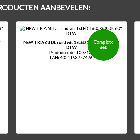
RODUCTEN AANBEVELEN:
00
-
0 lm
Complete
°
NEW TRIA 68 DL rond wit 1xLED 1800-3000K 60°
set
DTW
Productcode: 1007425
EAN: 4024163277426