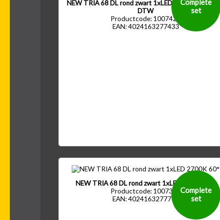
Complete
NEW TRIA 68 DL rond zwart 1xLED 1800-3000K 3
set
DTW
Productcode: 1007424
EAN: 4024163277433
NEW TRIA 68 DL rond zwart 1xLED 2700K 60°
Complete
Productcode: 1007388
set
EAN: 4024163277792