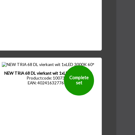
NEW TRIA 68 DL vierkant wit 1xLED 3000K 60°
Complete
Productcode: 1007399
set
EAN: 4024163277686