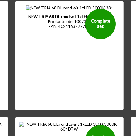
NEW TRIA 68 DL rond wit 1xLED 3000K 38°
Complete
Productcode: 1007389
set
EAN: 4024163277785