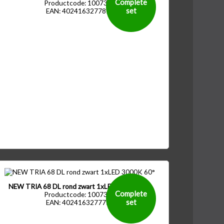
Complete
Productcode: 1007386
set
EAN: 4024163277815
NEW TRIA 68 DL rond zwart 1xLED 3000K 60°
Complete
Productcode: 1007392
set
EAN: 4024163277754