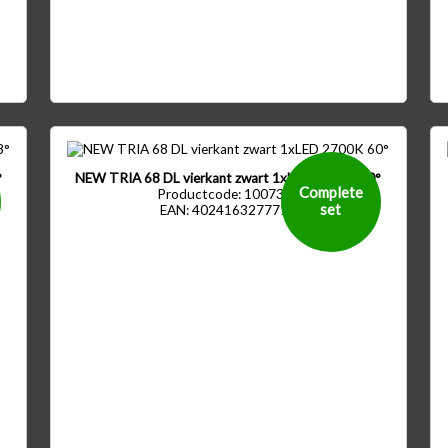
°
NEW TRIA 68 DL vierkant zwart 1xLED 2700K 60°
Complete
Productcode: 1007396
set
EAN: 4024163277716