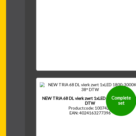
Complete
NEW TRIA 68 DL vierk zwrt 1xLED 1800-3000K 38
set
DTW
Productcode: 1007428
EAN: 4024163277396