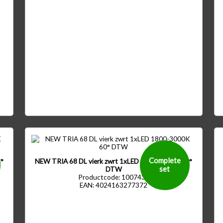
Complete
°
NEW TRIA 68 DL vierk zwrt 1xLED 1800-3000K 60°
set
DTW
Productcode: 1007430
EAN: 4024163277372