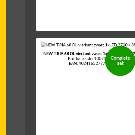
NEW TRIA 68 DL vierkant zwart 1xLED 2700K 38
Complete
Productcode: 1007394
set
EAN: 4024163277730