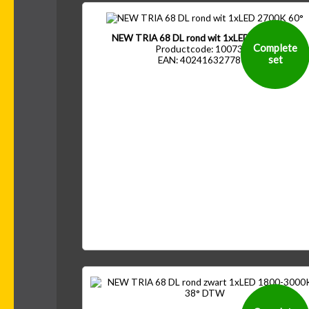
NEW TRIA 68 DL rond wit 1xLED 2700K 60°
Complete
Productcode: 1007387
set
EAN: 4024163277808