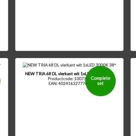
NEW TRIA 68 DL vierkant wit 1xLED 3000K 38°
Complete
Productcode: 1007397
set
EAN: 4024163277709