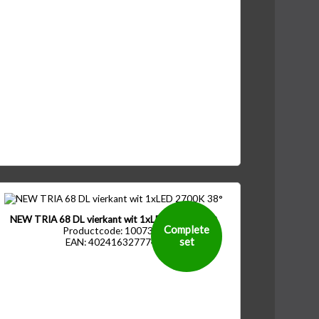
NEW TRIA 68 DL vierkant wit 1xLED 2700K 38°
Complete
Productcode: 1007393
set
EAN: 4024163277747