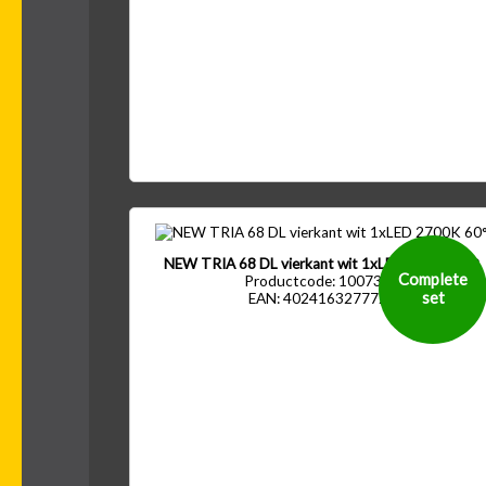
NEW TRIA 68 DL vierkant wit 1xLED 2700K 60°
Complete
Productcode: 1007395
set
EAN: 4024163277723