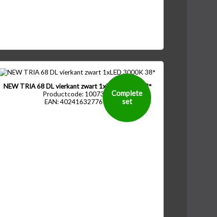
NEW TRIA 68 DL vierkant zwart 1xLED 3000K 38°
Complete
Productcode: 1007398
set
EAN: 4024163277693