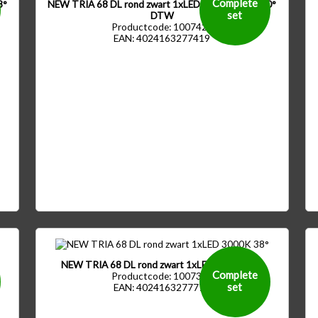
Complete
8°
NEW TRIA 68 DL rond zwart 1xLED 1800-3000K 60°
set
DTW
Productcode: 1007426
EAN: 4024163277419
NEW TRIA 68 DL rond zwart 1xLED 3000K 38°
Complete
Productcode: 1007390
set
EAN: 4024163277778