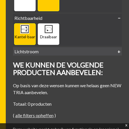
Richtbaarheid
Kantel-baar
Draaibaar
Lichtstroom
400
500
600
700
WE KUNNEN DE VOLGENDE
-
-
-
-
500 lm
600 lm
700 lm
800 lm
PRODUCTEN AANBEVELEN:
Op basis van deze wensen kunnen we helaas geen NEW
TRIA aanbevelen.
Totaal: 0 producten
(
alle filters opheffen
)
x