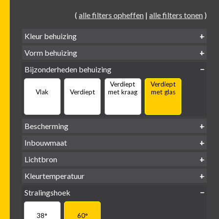
(
alle filters opheffen
|
alle filters tonen
)
Kleur behuizing
Vorm behuizing
Zwart
Wit
Alu
Goud
Bijzonderheden behuizing
Verdiept
Verdiept
Vierkant
Rond
Vlak
Verdiept
met kraag
met glas
Bescherming
IP65 water-
Inbouwmaat
IP20
dicht
Ø
Ø
Ø
Lichtbron
68mm
75mm
95mm
GU10
Kleurtemperatuur
LED
retrofit
1800-
2500 /
Stralingshoek
2700K
3000K
3000K
3000 /
(DTW)
4000K
38°
60°