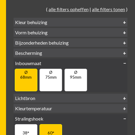
(
alle filters opheffen
|
alle filters tonen
)
Kleur behuizing
Vorm behuizing
Zwart
Wit
Alu
Goud
Bijzonderheden behuizing
Verdiept
Verdiept
Vierkant
Rond
Bescherming
Vlak
Verdiept
met kraag
met glas
IP65 water-
Inbouwmaat
IP20
dicht
Ø
Ø
Ø
68mm
75mm
95mm
Lichtbron
GU10
Kleurtemperatuur
LED
retrofit
1800-
2500 /
Stralingshoek
2700K
3000K
3000K
3000 /
(DTW)
4000K
38°
60°