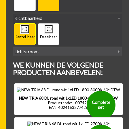
Richtbaarheid
Kantel-baar
Draaibaar
Lichtstroom
400
500
600
700
WE KUNNEN DE VOLGENDE
-
-
-
-
500 lm
600 lm
700 lm
800 lm
PRODUCTEN AANBEVELEN:
NEW TRIA 68 DL rond wit 1xLED 1800-3000K 60° DTW
Complete
Productcode: 1007425
set
EAN: 4024163277426