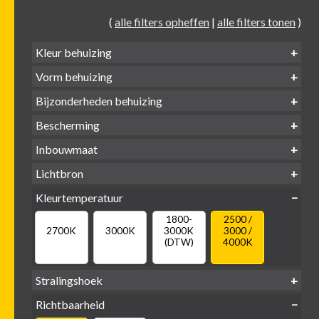
(
alle filters opheffen
|
alle filters tonen
)
Kleur behuizing
Vorm behuizing
Zwart
Wit
Alu
Goud
Bijzonderheden behuizing
Verdiept
Verdiept
Vierkant
Rond
Bescherming
Vlak
Verdiept
met kraag
met glas
IP65 water-
Inbouwmaat
IP20
dicht
Ø
Ø
Ø
Lichtbron
68mm
75mm
95mm
GU10
Kleurtemperatuur
LED
retrofit
1800-
2500 /
2700K
3000K
3000K
3000 /
(DTW)
4000K
Stralingshoek
Richtbaarheid
38°
60°