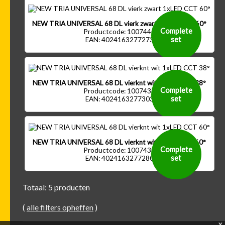
NEW TRIA UNIVERSAL 68 DL vierk zwart 1xLED CCT 60°
Complete
Productcode: 1007440
set
EAN: 4024163277273
NEW TRIA UNIVERSAL 68 DL vierknt wit 1xLED CCT 38°
Complete
Productcode: 1007437
set
EAN: 4024163277303
NEW TRIA UNIVERSAL 68 DL vierknt wit 1xLED CCT 60°
Complete
Productcode: 1007439
set
EAN: 4024163277280
Totaal: 5 producten
(
alle filters opheffen
)
x