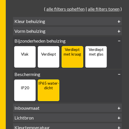
(
alle filters opheffen
|
alle filters tonen
)
Kleur behuizing
Vorm behuizing
Zwart
Wit
Alu
Goud
Bijzonderheden behuizing
Verdiept
Verdiept
Vierkant
Rond
Vlak
Verdiept
met kraag
met glas
Bescherming
IP65 water-
IP20
dicht
Inbouwmaat
Ø
Ø
Ø
Lichtbron
68mm
75mm
95mm
GU10
Kleurtemperatuur