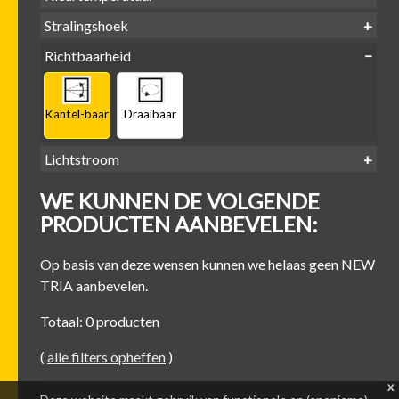
LED
retrofit
1800-
2500 /
Stralingshoek
2700K
3000K
3000K
3000 /
(DTW)
4000K
Richtbaarheid
38°
60°
Kantel-baar
Draaibaar
Lichtstroom
400
500
600
700
WE KUNNEN DE VOLGENDE
-
-
-
-
500 lm
600 lm
700 lm
800 lm
PRODUCTEN AANBEVELEN:
Op basis van deze wensen kunnen we helaas geen NEW
TRIA aanbevelen.
Totaal: 0 producten
(
alle filters opheffen
)
x