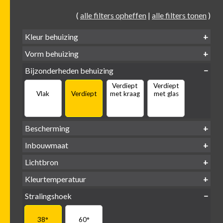
(
alle filters opheffen
|
alle filters tonen
)
Kleur behuizing
Vorm behuizing
Zwart
Wit
Alu
Goud
Bijzonderheden behuizing
Verdiept
Verdiept
Vierkant
Rond
Vlak
Verdiept
met kraag
met glas
Bescherming
IP65 water-
Inbouwmaat
IP20
dicht
Ø
Ø
Ø
Lichtbron
68mm
75mm
95mm
GU10
Kleurtemperatuur
LED
retrofit
1800-
2500 /
Stralingshoek
2700K
3000K
3000K
3000 /
(DTW)
4000K
38°
60°