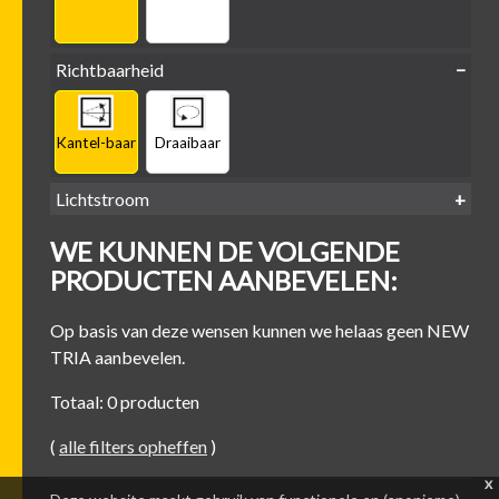
Richtbaarheid
Kantel-baar
Draaibaar
Lichtstroom
400
500
600
700
WE KUNNEN DE VOLGENDE
-
-
-
-
500 lm
600 lm
700 lm
800 lm
PRODUCTEN AANBEVELEN:
Op basis van deze wensen kunnen we helaas geen NEW
TRIA aanbevelen.
Totaal: 0 producten
(
alle filters opheffen
)
x