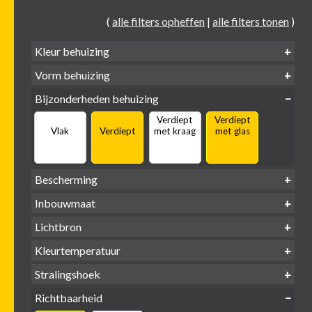
(
alle filters opheffen
|
alle filters tonen
)
Kleur behuizing
Vorm behuizing
Zwart
Wit
Alu
Goud
Bijzonderheden behuizing
Verdiept
Verdiept
Vierkant
Rond
Vlak
Verdiept
met kraag
met glas
Bescherming
IP65 water-
Inbouwmaat
IP20
dicht
Ø
Ø
Ø
Lichtbron
68mm
75mm
95mm
GU10
Kleurtemperatuur
LED
retrofit
1800-
2500 /
Stralingshoek
2700K
3000K
3000K
3000 /
(DTW)
4000K
Richtbaarheid
38°
60°