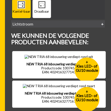
Kantel-baar
Draaibaar
Lichtstroom
400
500
600
700
WE KUNNEN DE VOLGENDE
-
-
-
-
500 lm
600 lm
700 lm
800 lm
PRODUCTEN AANBEVELEN:
+
NEW TRIA 68 inbouwring verdiept rond wit
Kies LED- of
Productcode: 1007453
GU10 module
EAN: 4024163277143
+
NEW TRIA 68 inbouwring verdiept rond zwart
Kies LED- of
Productcode: 1007451
GU10 module
EAN: 4024163277167