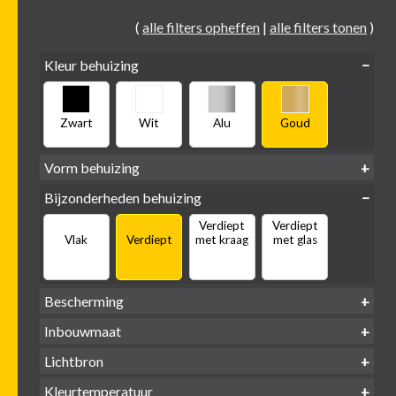
(
alle filters opheffen
|
alle filters tonen
)
Kleur behuizing
Zwart
Wit
Alu
Goud
Vorm behuizing
Bijzonderheden behuizing
Verdiept
Verdiept
Vierkant
Rond
Vlak
Verdiept
met kraag
met glas
Bescherming
IP65 water-
Inbouwmaat
IP20
dicht
Ø
Ø
Ø
Lichtbron
68mm
75mm
95mm
GU10
Kleurtemperatuur