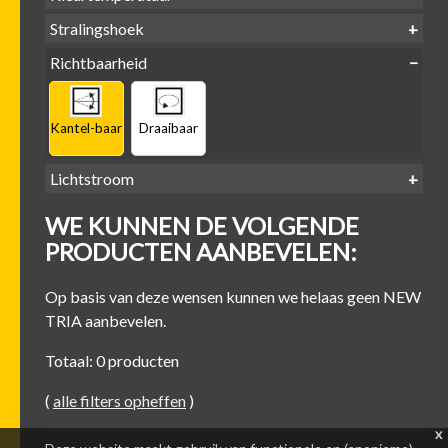
LED
retrofit
1800-
2500 /
Stralingshoek
2700K
3000K
3000K
3000 /
(DTW)
4000K
Richtbaarheid
38°
60°
Kantel-baar
Draaibaar
Lichtstroom
400
500
600
700
WE KUNNEN DE VOLGENDE
-
-
-
-
500 lm
600 lm
700 lm
800 lm
PRODUCTEN AANBEVELEN:
Op basis van deze wensen kunnen we helaas geen NEW
TRIA aanbevelen.
Totaal: 0 producten
(
alle filters opheffen
)
x