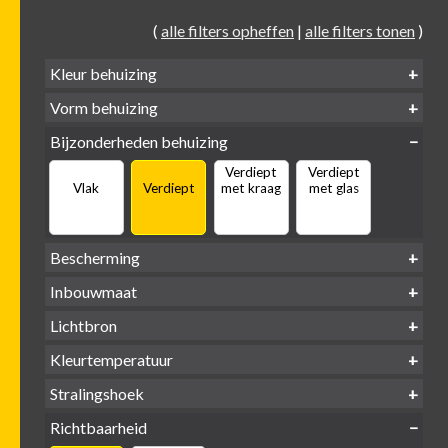
(
alle filters opheffen
|
alle filters tonen
)
Kleur behuizing
Vorm behuizing
Zwart
Wit
Alu
Goud
Bijzonderheden behuizing
Verdiept
Verdiept
Vierkant
Rond
Vlak
Verdiept
met kraag
met glas
Bescherming
IP65 water-
Inbouwmaat
IP20
dicht
Ø
Ø
Ø
Lichtbron
68mm
75mm
95mm
GU10
Kleurtemperatuur
LED
retrofit
1800-
2500 /
Stralingshoek
2700K
3000K
3000K
3000 /
(DTW)
4000K
Richtbaarheid
38°
60°