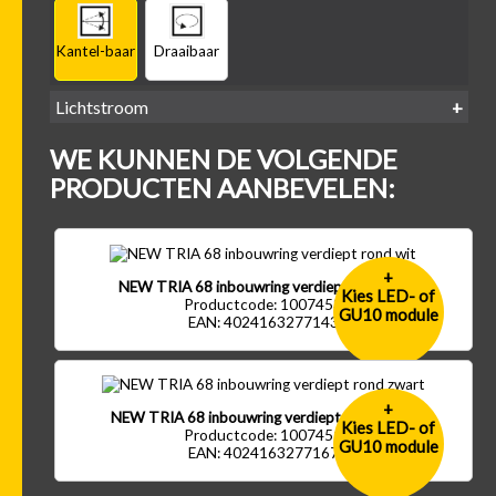
Kantel-baar
Draaibaar
Lichtstroom
400
500
600
700
WE KUNNEN DE VOLGENDE
-
-
-
-
500 lm
600 lm
700 lm
800 lm
PRODUCTEN AANBEVELEN:
+
NEW TRIA 68 inbouwring verdiept rond wit
Kies LED- of
Productcode: 1007453
GU10 module
EAN: 4024163277143
+
NEW TRIA 68 inbouwring verdiept rond zwart
Kies LED- of
Productcode: 1007451
GU10 module
EAN: 4024163277167