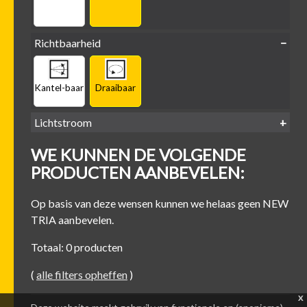
Richtbaarheid
Kantel-baar
Draaibaar
Lichtstroom
400
500
600
700
WE KUNNEN DE VOLGENDE
-
-
-
-
500 lm
600 lm
700 lm
800 lm
PRODUCTEN AANBEVELEN:
Op basis van deze wensen kunnen we helaas geen NEW
TRIA aanbevelen.
Totaal: 0 producten
(
alle filters opheffen
)
x