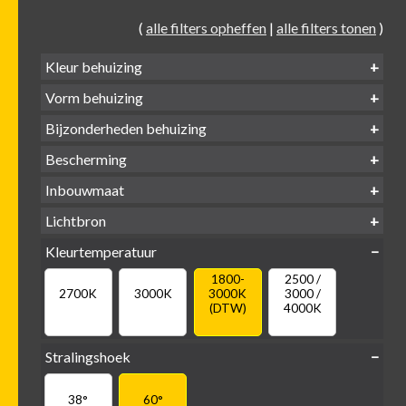
(
alle filters opheffen
|
alle filters tonen
)
Kleur behuizing
Vorm behuizing
Zwart
Wit
Alu
Goud
Bijzonderheden behuizing
Verdiept
Verdiept
Vierkant
Rond
Bescherming
Vlak
Verdiept
met kraag
met glas
IP65 water-
Inbouwmaat
IP20
dicht
Ø
Ø
Ø
Lichtbron
68mm
75mm
95mm
GU10
Kleurtemperatuur
LED
retrofit
1800-
2500 /
2700K
3000K
3000K
3000 /
(DTW)
4000K
Stralingshoek
38°
60°