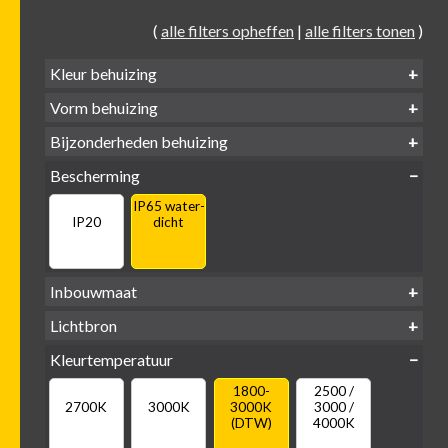
(
alle filters opheffen
|
alle filters tonen
)
Kleur behuizing
Vorm behuizing
Zwart
Wit
Alu
Goud
Bijzonderheden behuizing
Verdiept
Verdiept
Vierkant
Rond
Bescherming
Vlak
Verdiept
met kraag
met glas
IP65 water-
IP20
dicht
Inbouwmaat
Ø
Ø
Ø
Lichtbron
68mm
75mm
95mm
GU10
Kleurtemperatuur
LED
retrofit
1800-
2500 /
2700K
3000K
3000K
3000 /
(DTW)
4000K