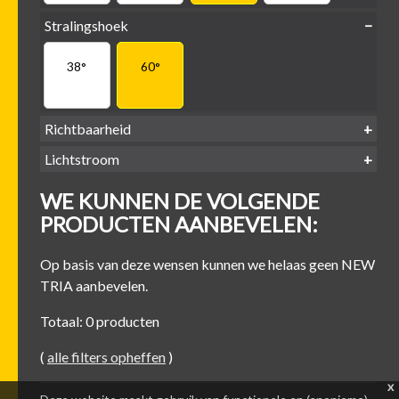
Stralingshoek
38°
60°
Richtbaarheid
Lichtstroom
400
500
600
700
Kantel-baar
Draaibaar
WE KUNNEN DE VOLGENDE
-
-
-
-
500 lm
600 lm
700 lm
800 lm
PRODUCTEN AANBEVELEN:
Op basis van deze wensen kunnen we helaas geen NEW
TRIA aanbevelen.
Totaal: 0 producten
(
alle filters opheffen
)
x