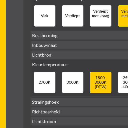
Zwart
Wit
Alu
G
Verdiept
Ver
Vierkant
Rond
Vlak
Verdiept
met kraag
met
Bescherming
Inbouwmaat
IP65 water-
IP20
dicht
Lichtbron
Ø
Ø
Ø
68mm
75mm
95mm
Kleurtemperatuur
GU10
LED
retrofit
1800-
25
2700K
3000K
3000K
30
(DTW)
40
Stralingshoek
Richtbaarheid
38°
60°
Lichtstroom