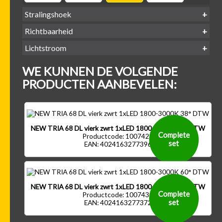
Stralingshoek
Richtbaarheid
38°
60°
Lichtstroom
400
500
600
700
Kantel-baar
Draaibaar
WE KUNNEN DE VOLGENDE
-
-
-
-
500 lm
600 lm
700 lm
800 lm
PRODUCTEN AANBEVELEN:
NEW TRIA 68 DL vierk zwrt 1xLED 1800-3000K 38° DTW
Complete
Productcode: 1007428
set
EAN: 4024163277396
NEW TRIA 68 DL vierk zwrt 1xLED 1800-3000K 60° DTW
Complete
Productcode: 1007430
set
EAN: 4024163277372