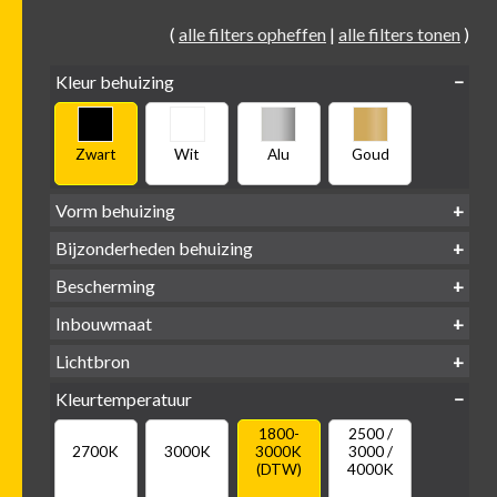
(
alle filters opheffen
|
alle filters tonen
)
Kleur behuizing
Zwart
Wit
Alu
Goud
Vorm behuizing
Bijzonderheden behuizing
Verdiept
Verdiept
Vierkant
Rond
Bescherming
Vlak
Verdiept
met kraag
met glas
IP65 water-
Inbouwmaat
IP20
dicht
Ø
Ø
Ø
Lichtbron
68mm
75mm
95mm
GU10
Kleurtemperatuur
LED
retrofit
1800-
2500 /
2700K
3000K
3000K
3000 /
(DTW)
4000K