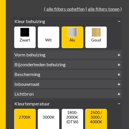
(
alle filters opheffen
|
alle filters tonen
)
Kleur behuizing
Zwart
Wit
Alu
Goud
Vorm behuizing
Bijzonderheden behuizing
Verdiept
Verdiept
Vierkant
Rond
Bescherming
Vlak
Verdiept
met kraag
met glas
IP65 water-
Inbouwmaat
IP20
dicht
Ø
Ø
Ø
Lichtbron
68mm
75mm
95mm
GU10
Kleurtemperatuur
LED
retrofit
1800-
2500 /
2700K
3000K
3000K
3000 /
(DTW)
4000K