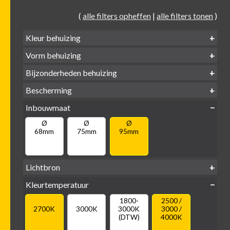
(
alle filters opheffen
|
alle filters tonen
)
Kleur behuizing
Vorm behuizing
Zwart
Wit
Alu
Goud
Bijzonderheden behuizing
Verdiept
Verdiept
Vierkant
Rond
Bescherming
Vlak
Verdiept
met kraag
met glas
IP65 water-
Inbouwmaat
IP20
dicht
Ø
Ø
Ø
68mm
75mm
95mm
Lichtbron
GU10
Kleurtemperatuur
LED
retrofit
1800-
2500 /
2700K
3000K
3000K
3000 /
(DTW)
4000K