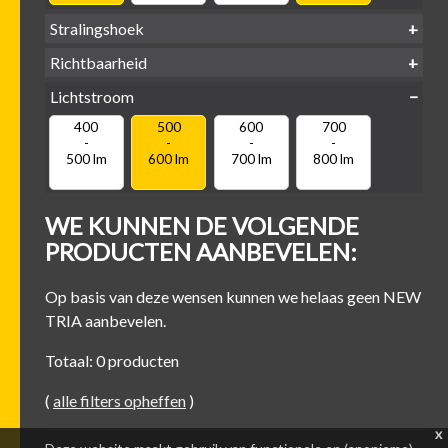
Stralingshoek
Richtbaarheid
38°
60°
Lichtstroom
400
500
600
700
Kantel-baar
Draaibaar
-
-
-
-
500 lm
600 lm
700 lm
800 lm
WE KUNNEN DE VOLGENDE
PRODUCTEN AANBEVELEN:
Op basis van deze wensen kunnen we helaas geen NEW
TRIA aanbevelen.
Totaal: 0 producten
(
alle filters opheffen
)
x