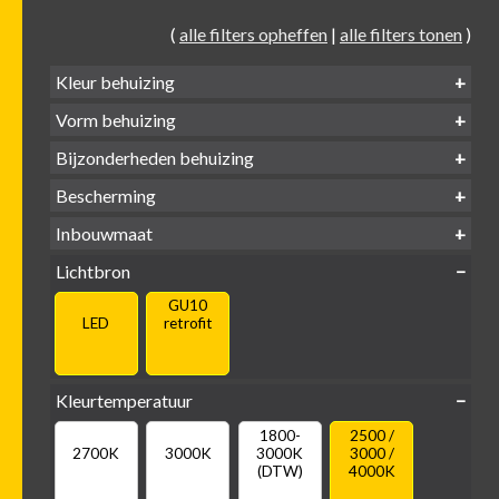
(
alle filters opheffen
|
alle filters tonen
)
Kleur behuizing
Vorm behuizing
Zwart
Wit
Alu
Goud
Bijzonderheden behuizing
Verdiept
Verdiept
Vierkant
Rond
Bescherming
Vlak
Verdiept
met kraag
met glas
IP65 water-
Inbouwmaat
IP20
dicht
Ø
Ø
Ø
Lichtbron
68mm
75mm
95mm
GU10
LED
retrofit
Kleurtemperatuur
1800-
2500 /
2700K
3000K
3000K
3000 /
(DTW)
4000K