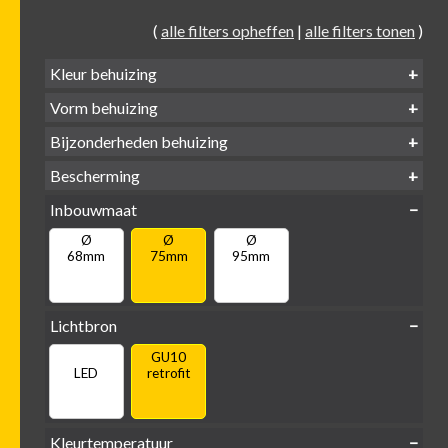
(
alle filters opheffen
|
alle filters tonen
)
Kleur behuizing
Vorm behuizing
Zwart
Wit
Alu
Goud
Bijzonderheden behuizing
Verdiept
Verdiept
Vierkant
Rond
Bescherming
Vlak
Verdiept
met kraag
met glas
IP65 water-
Inbouwmaat
IP20
dicht
Ø
Ø
Ø
68mm
75mm
95mm
Lichtbron
GU10
LED
retrofit
Kleurtemperatuur