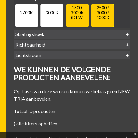
1800-
2500 /
2700K
3000K
3000K
3000 /
(DTW)
4000K
Stralingshoek
Richtbaarheid
38°
60°
Lichtstroom
400
500
600
700
Kantel-baar
Draaibaar
WE KUNNEN DE VOLGENDE
-
-
-
-
500 lm
600 lm
700 lm
800 lm
PRODUCTEN AANBEVELEN:
Op basis van deze wensen kunnen we helaas geen NEW
TRIA aanbevelen.
Totaal: 0 producten
(
alle filters opheffen
)
x