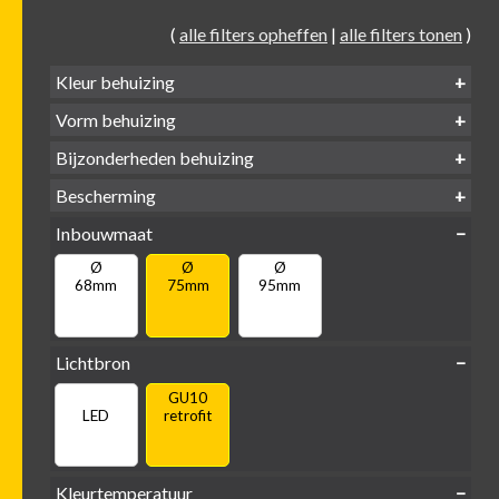
(
alle filters opheffen
|
alle filters tonen
)
Kleur behuizing
Vorm behuizing
Zwart
Wit
Alu
Goud
Bijzonderheden behuizing
Verdiept
Verdiept
Vierkant
Rond
Bescherming
Vlak
Verdiept
met kraag
met glas
IP65 water-
Inbouwmaat
IP20
dicht
Ø
Ø
Ø
68mm
75mm
95mm
Lichtbron
GU10
LED
retrofit
Kleurtemperatuur