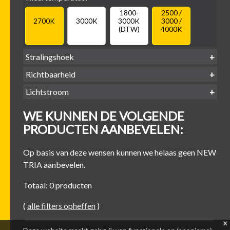
1800-
2500 /
2700K
3000K
3000K
3000 /
(DTW)
4000K
Stralingshoek
Richtbaarheid
38°
60°
Lichtstroom
400
500
600
700
Kantel-baar
Draaibaar
WE KUNNEN DE VOLGENDE
-
-
-
-
500 lm
600 lm
700 lm
800 lm
PRODUCTEN AANBEVELEN:
Op basis van deze wensen kunnen we helaas geen NEW
TRIA aanbevelen.
Totaal: 0 producten
(
alle filters opheffen
)
x