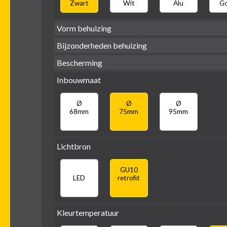
Zwart
Wit
Alu
G
Vorm behuizing
Bijzonderheden behuizing
Bescherming
Verdiept
Ver
Vierkant
Rond
Vlak
Verdiept
met kraag
met
Inbouwmaat
IP65 water-
IP20
dicht
Ø
Ø
Ø
68mm
75mm
95mm
Lichtbron
GU10
LED
retrofit
Kleurtemperatuur