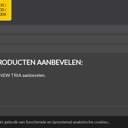
00 /
00 /
00K
RODUCTEN AANBEVELEN:
00
-
0 lm
n NEW TRIA aanbevelen.
t gebruik van functionele en (anonieme) analytische cookies.
.