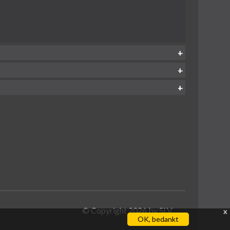
© Copyright 2026 by
SLV
x
OK, bedankt