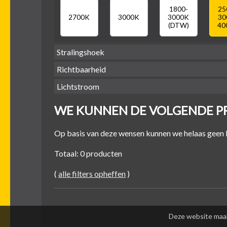
1800-
25
2700K
3000K
3000K
30
(DTW)
40
Stralingshoek
Richtbaarheid
38°
60°
Lichtstroom
WE KUNNEN DE VOLGENDE P
400
500
600
7
Kantel-baar
Draaibaar
-
-
-
500 lm
600 lm
700 lm
80
Op basis van deze wensen kunnen we helaas gee
Totaal: 0 producten
(
alle filters opheffen
)
Deze website maak