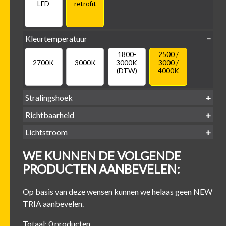
LED
retrofit
Kleurtemperatuur
1800-
2500 /
2700K
3000K
3000K
3000 /
(DTW)
4000K
Stralingshoek
Richtbaarheid
38°
60°
Lichtstroom
400
500
600
700
Kantel-baar
Draaibaar
WE KUNNEN DE VOLGENDE
-
-
-
-
500 lm
600 lm
700 lm
800 lm
PRODUCTEN AANBEVELEN:
Op basis van deze wensen kunnen we helaas geen NEW
TRIA aanbevelen.
Totaal: 0 producten