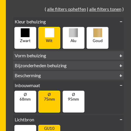
(
alle filters opheffen
|
alle filters tonen
)
Kleur behuizing
Zwart
Wit
Alu
Goud
Vorm behuizing
Bijzonderheden behuizing
Verdiept
Verdiept
Vierkant
Rond
Bescherming
Vlak
Verdiept
met kraag
met glas
IP65 water-
Inbouwmaat
IP20
dicht
Ø
Ø
Ø
68mm
75mm
95mm
Lichtbron
GU10