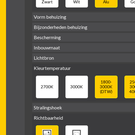
Zwart
Wit
Alu
G
Vorm behuizing
Bijzonderheden behuizing
Bescherming
Verdiept
Ver
Vierkant
Rond
Vlak
Verdiept
met kraag
met
Inbouwmaat
IP65 water-
IP20
dicht
Lichtbron
Ø
Ø
Ø
68mm
75mm
95mm
Kleurtemperatuur
GU10
LED
retrofit
1800-
25
2700K
3000K
3000K
30
(DTW)
40
Stralingshoek
Richtbaarheid
38°
60°