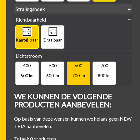
Stralingshoek
Richtbaarheid
38°
60°
Kantel-baar
Draaibaar
Lichtstroom
400
500
600
700
-
-
-
-
500 lm
600 lm
700 lm
800 lm
WE KUNNEN DE VOLGENDE
PRODUCTEN AANBEVELEN:
Op basis van deze wensen kunnen we helaas geen NEW
TRIA aanbevelen.
Totaal: 0 producten