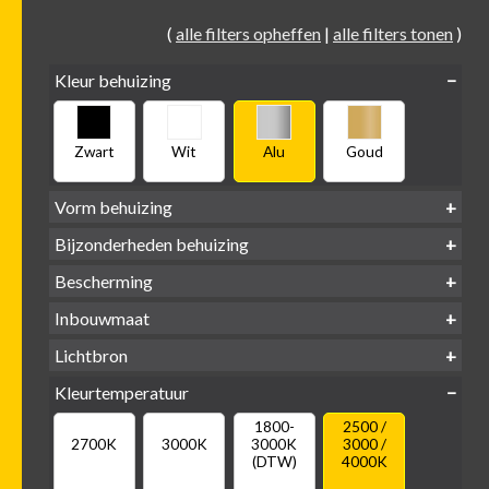
(
alle filters opheffen
|
alle filters tonen
)
Kleur behuizing
Zwart
Wit
Alu
Goud
Vorm behuizing
Bijzonderheden behuizing
Verdiept
Verdiept
Vierkant
Rond
Bescherming
Vlak
Verdiept
met kraag
met glas
IP65 water-
Inbouwmaat
IP20
dicht
Ø
Ø
Ø
Lichtbron
68mm
75mm
95mm
GU10
Kleurtemperatuur
LED
retrofit
1800-
2500 /
2700K
3000K
3000K
3000 /
(DTW)
4000K