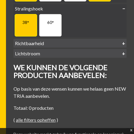
Stralingshoek
38°
60°
Richtbaarheid
Lichtstroom
400
500
600
700
Kantel-baar
Draaibaar
WE KUNNEN DE VOLGENDE
-
-
-
-
500 lm
600 lm
700 lm
800 lm
PRODUCTEN AANBEVELEN:
Op basis van deze wensen kunnen we helaas geen NEW
TRIA aanbevelen.
Totaal: 0 producten
(
alle filters opheffen
)
x