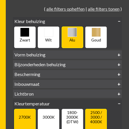
(
alle filters opheffen
|
alle filters tonen
)
Kleur behuizing
Zwart
Wit
Alu
Goud
Vorm behuizing
Bijzonderheden behuizing
Verdiept
Verdiept
Vierkant
Rond
Bescherming
Vlak
Verdiept
met kraag
met glas
IP65 water-
Inbouwmaat
IP20
dicht
Ø
Ø
Ø
Lichtbron
68mm
75mm
95mm
GU10
Kleurtemperatuur
LED
retrofit
1800-
2500 /
2700K
3000K
3000K
3000 /
(DTW)
4000K