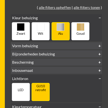
(
alle filters opheffen
|
alle filters tonen
)
Kleur behuizing
Zwart
Wit
Alu
Goud
Vorm behuizing
Bijzonderheden behuizing
Verdiept
Verdiept
Vierkant
Rond
Bescherming
Vlak
Verdiept
met kraag
met glas
IP65 water-
Inbouwmaat
IP20
dicht
Ø
Ø
Ø
Lichtbron
68mm
75mm
95mm
GU10
LED
retrofit
Kleurtemperatuur