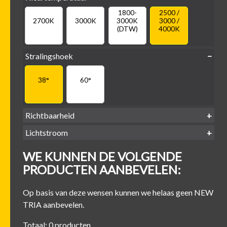
1800-
2500 /
2700K
3000K
3000K
3000 /
(DTW)
4000K
Stralingshoek
38°
60°
Richtbaarheid
Lichtstroom
400
500
600
700
Kantel-baar
Draaibaar
WE KUNNEN DE VOLGENDE
-
-
-
-
500 lm
600 lm
700 lm
800 lm
PRODUCTEN AANBEVELEN:
Op basis van deze wensen kunnen we helaas geen NEW
TRIA aanbevelen.
Totaal: 0 producten