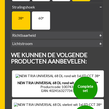
Stralingshoek
38°
60°
Richtbaarheid
Lichtstroom
400
500
600
700
Kantel-baar
Draaibaar
WE KUNNEN DE VOLGENDE
-
-
-
-
500 lm
600 lm
700 lm
800 lm
PRODUCTEN AANBEVELEN:
NEW TRIA UNIVERSAL 68 DL rond wit 1xLED CCT 38°
Complete
Productcode: 1007433
set
EAN: 4024163277341