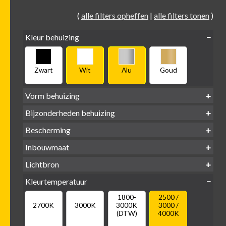
(
alle filters opheffen
|
alle filters tonen
)
Kleur behuizing
Zwart
Wit
Alu
Goud
Vorm behuizing
Bijzonderheden behuizing
Verdiept
Verdiept
Vierkant
Rond
Bescherming
Vlak
Verdiept
met kraag
met glas
IP65 water-
Inbouwmaat
IP20
dicht
Ø
Ø
Ø
Lichtbron
68mm
75mm
95mm
GU10
Kleurtemperatuur
LED
retrofit
1800-
2500 /
2700K
3000K
3000K
3000 /
(DTW)
4000K