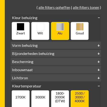
(
alle filters opheffen
|
alle filters tonen
)
Kleur behuizing
Zwart
Wit
Alu
Goud
Vorm behuizing
Bijzonderheden behuizing
Verdiept
Verdiept
Vierkant
Rond
Bescherming
Vlak
Verdiept
met kraag
met glas
IP65 water-
Inbouwmaat
IP20
dicht
Ø
Ø
Ø
Lichtbron
68mm
75mm
95mm
GU10
Kleurtemperatuur
LED
retrofit
1800-
2500 /
2700K
3000K
3000K
3000 /
(DTW)
4000K