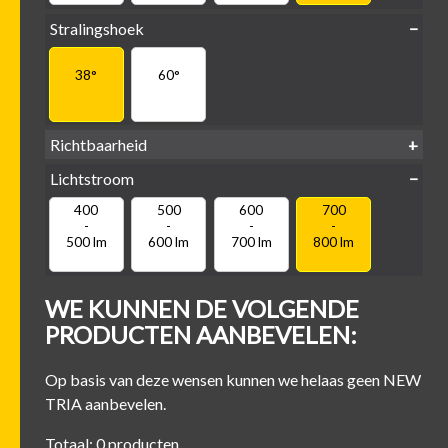
Stralingshoek
38°
60°
Richtbaarheid
Lichtstroom
400
500
600
700
Kantel-baar
Draaibaar
-
-
-
-
500 lm
600 lm
700 lm
800 lm
WE KUNNEN DE VOLGENDE
PRODUCTEN AANBEVELEN:
Op basis van deze wensen kunnen we helaas geen NEW
TRIA aanbevelen.
Totaal: 0 producten