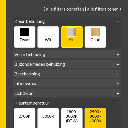
(
alle filters opheffen
|
alle filters tonen
)
Kleur behuizing
Zwart
Wit
Alu
Goud
Vorm behuizing
Bijzonderheden behuizing
Verdiept
Verdiept
Vierkant
Rond
Bescherming
Vlak
Verdiept
met kraag
met glas
IP65 water-
Inbouwmaat
IP20
dicht
Ø
Ø
Ø
Lichtbron
68mm
75mm
95mm
GU10
Kleurtemperatuur
LED
retrofit
1800-
2500 /
2700K
3000K
3000K
3000 /
(DTW)
4000K