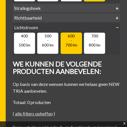
Stralingshoek
Richtbaarheid
38°
60°
Lichtstroom
400
500
600
700
Kantel-baar
Draaibaar
-
-
-
-
500 lm
600 lm
700 lm
800 lm
WE KUNNEN DE VOLGENDE
PRODUCTEN AANBEVELEN:
Op basis van deze wensen kunnen we helaas geen NEW
TRIA aanbevelen.
Totaal: 0 producten
(
alle filters opheffen
)
x