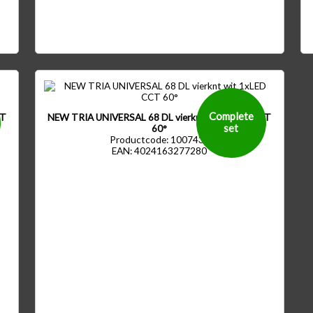
Complete
CT
NEW TRIA UNIVERSAL 68 DL vierknt wit 1xLED CCT
set
60°
Productcode: 1007439
EAN: 4024163277280