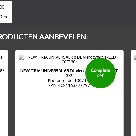
00
-
0 lm
RODUCTEN AANBEVELEN:
Complete
38°
NEW TRIA UNIVERSAL 68 DL vierk zwart 1xLED CCT
set
38°
Productcode: 1007438
EAN: 4024163277297