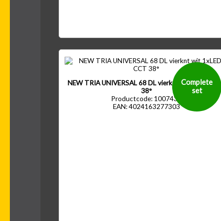
Complete
NEW TRIA UNIVERSAL 68 DL vierknt wit 1xLED C
set
38°
Productcode: 1007437
EAN: 4024163277303