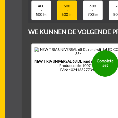
400
500
600
7
-
-
-
500 lm
600 lm
700 lm
80
WE KUNNEN DE VOLGENDE P
Complete
NEW TRIA UNIVERSAL 68 DL rond wit 1xLED CCT 
set
Productcode: 1007433
EAN: 4024163277341