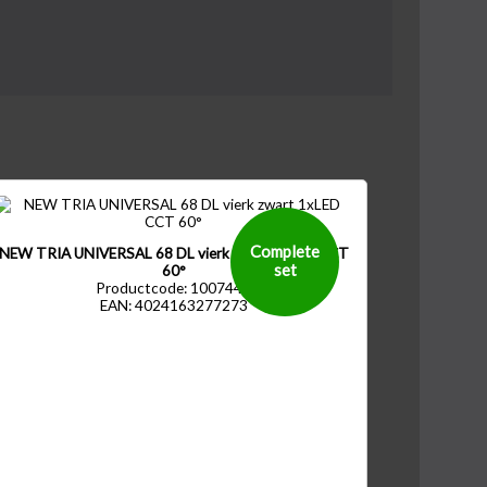
Complete
NEW TRIA UNIVERSAL 68 DL vierk zwart 1xLED CCT
set
60°
Productcode: 1007440
EAN: 4024163277273