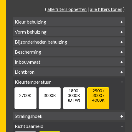
(
alle filters opheffen
|
alle filters tonen
)
Kleur behuizing
Vorm behuizing
Zwart
Wit
Alu
Goud
Bijzonderheden behuizing
Verdiept
Verdiept
Vierkant
Rond
Bescherming
Vlak
Verdiept
met kraag
met glas
IP65 water-
Inbouwmaat
IP20
dicht
Ø
Ø
Ø
Lichtbron
68mm
75mm
95mm
GU10
Kleurtemperatuur
LED
retrofit
1800-
2500 /
2700K
3000K
3000K
3000 /
(DTW)
4000K
Stralingshoek
Richtbaarheid
38°
60°