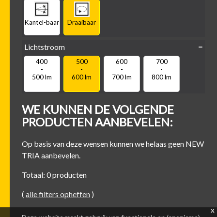
Kantel-baar
Draaibaar
Lichtstroom
400
500
600
700
-
-
-
-
500 lm
600 lm
700 lm
800 lm
WE KUNNEN DE VOLGENDE
PRODUCTEN AANBEVELEN:
Op basis van deze wensen kunnen we helaas geen NEW
TRIA aanbevelen.
Totaal: 0 producten
(
alle filters opheffen
)
x