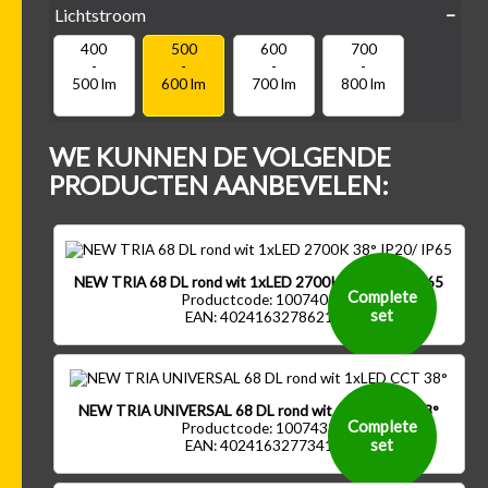
Lichtstroom
400
500
600
700
Kantel-baar
Draaibaar
-
-
-
-
500 lm
600 lm
700 lm
800 lm
WE KUNNEN DE VOLGENDE
PRODUCTEN AANBEVELEN:
NEW TRIA 68 DL rond wit 1xLED 2700K 38° IP20/ IP65
Complete
Productcode: 1007405
set
EAN: 4024163278621
NEW TRIA UNIVERSAL 68 DL rond wit 1xLED CCT 38°
Complete
Productcode: 1007433
set
EAN: 4024163277341