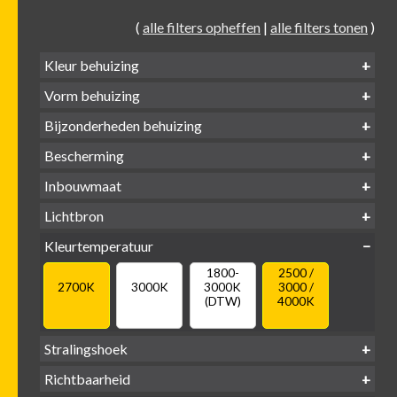
(
alle filters opheffen
|
alle filters tonen
)
Kleur behuizing
Vorm behuizing
Zwart
Wit
Alu
Goud
Bijzonderheden behuizing
Verdiept
Verdiept
Vierkant
Rond
Bescherming
Vlak
Verdiept
met kraag
met glas
IP65 water-
Inbouwmaat
IP20
dicht
Ø
Ø
Ø
Lichtbron
68mm
75mm
95mm
GU10
Kleurtemperatuur
LED
retrofit
1800-
2500 /
2700K
3000K
3000K
3000 /
(DTW)
4000K
Stralingshoek
Richtbaarheid
38°
60°