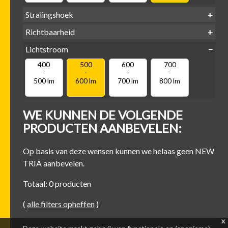
Stralingshoek
Richtbaarheid
38°
60°
Lichtstroom
400
500
600
700
Kantel-baar
Draaibaar
-
-
-
-
500 lm
600 lm
700 lm
800 lm
WE KUNNEN DE VOLGENDE
PRODUCTEN AANBEVELEN:
Op basis van deze wensen kunnen we helaas geen NEW
TRIA aanbevelen.
Totaal: 0 producten
(
alle filters opheffen
)
x