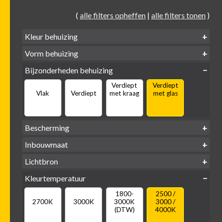
(
alle filters opheffen
|
alle filters tonen
)
Kleur behuizing
Vorm behuizing
Zwart
Wit
Alu
Goud
Bijzonderheden behuizing
Verdiept
Verdiept
Vierkant
Rond
Vlak
Verdiept
met kraag
met glas
Bescherming
IP65 water-
Inbouwmaat
IP20
dicht
Ø
Ø
Ø
Lichtbron
68mm
75mm
95mm
GU10
Kleurtemperatuur
LED
retrofit
1800-
2500 /
2700K
3000K
3000K
3000 /
(DTW)
4000K