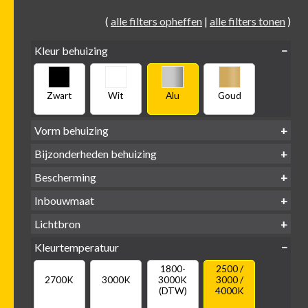
(
alle filters opheffen
|
alle filters tonen
)
Kleur behuizing
Zwart
Wit
Alu
Goud
Vorm behuizing
Bijzonderheden behuizing
Verdiept
Verdiept
Vierkant
Rond
Bescherming
Vlak
Verdiept
met kraag
met glas
IP65 water-
Inbouwmaat
IP20
dicht
Ø
Ø
Ø
Lichtbron
68mm
75mm
95mm
GU10
Kleurtemperatuur
LED
retrofit
1800-
2500 /
2700K
3000K
3000K
3000 /
(DTW)
4000K