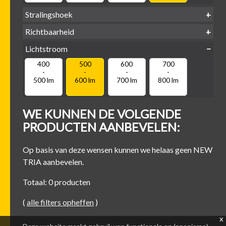
Stralingshoek
Richtbaarheid
38°
60°
Lichtstroom
400
500
600
700
Kantel-baar
Draaibaar
-
-
-
-
500 lm
600 lm
700 lm
800 lm
WE KUNNEN DE VOLGENDE
PRODUCTEN AANBEVELEN:
Op basis van deze wensen kunnen we helaas geen NEW
TRIA aanbevelen.
Totaal: 0 producten
(
alle filters opheffen
)
x