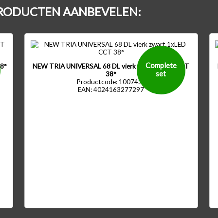
RODUCTEN AANBEVELEN:
Complete
38°
NEW TRIA UNIVERSAL 68 DL vierk zwart 1xLED CCT
set
38°
Productcode: 1007438
EAN: 4024163277297