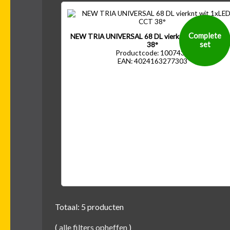
Complete
NEW TRIA UNIVERSAL 68 DL vierknt wit 1xLED C
set
38°
Productcode: 1007437
EAN: 4024163277303
Totaal: 5 producten
(
alle filters opheffen
)