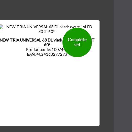
Complete
NEW TRIA UNIVERSAL 68 DL vierk zwart 1xLED CCT
set
60°
Productcode: 1007440
EAN: 4024163277273