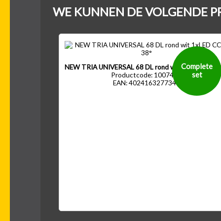
WE KUNNEN DE VOLGENDE P
Complete
NEW TRIA UNIVERSAL 68 DL rond wit 1xLED CCT 
set
Productcode: 1007433
EAN: 4024163277341