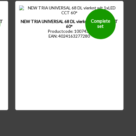
Complete
CT
NEW TRIA UNIVERSAL 68 DL vierknt wit 1xLED CCT
set
60°
Productcode: 1007439
EAN: 4024163277280