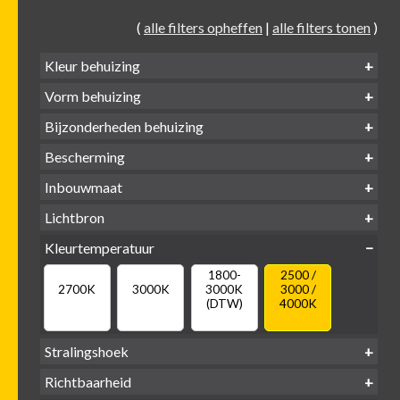
(
alle filters opheffen
|
alle filters tonen
)
Kleur behuizing
Vorm behuizing
Zwart
Wit
Alu
Goud
Bijzonderheden behuizing
Verdiept
Verdiept
Vierkant
Rond
Bescherming
Vlak
Verdiept
met kraag
met glas
IP65 water-
Inbouwmaat
IP20
dicht
Ø
Ø
Ø
Lichtbron
68mm
75mm
95mm
GU10
Kleurtemperatuur
LED
retrofit
1800-
2500 /
2700K
3000K
3000K
3000 /
(DTW)
4000K
Stralingshoek
Richtbaarheid
38°
60°