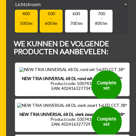
Lichtstroom
400
500
600
700
Kantel-baar
Draaibaar
-
-
-
-
500 lm
600 lm
700 lm
800 lm
WE KUNNEN DE VOLGENDE
PRODUCTEN AANBEVELEN:
NEW TRIA UNIVERSAL 68 DL rond wit 1xLED CCT 38°
Complete
Productcode: 1007433
set
EAN: 4024163277341
NEW TRIA UNIVERSAL 68 DL vierk zwart 1xLED CCT 38°
Complete
Productcode: 1007438
set
EAN: 4024163277297