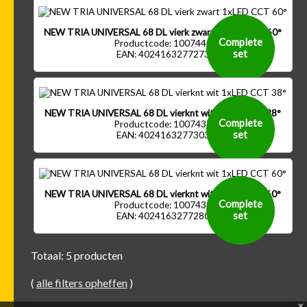
NEW TRIA UNIVERSAL 68 DL vierk zwart 1xLED CCT 60°
Complete
Productcode: 1007440
set
EAN: 4024163277273
NEW TRIA UNIVERSAL 68 DL vierknt wit 1xLED CCT 38°
Complete
Productcode: 1007437
set
EAN: 4024163277303
NEW TRIA UNIVERSAL 68 DL vierknt wit 1xLED CCT 60°
Complete
Productcode: 1007439
set
EAN: 4024163277280
Totaal: 5 producten
(
alle filters opheffen
)
x