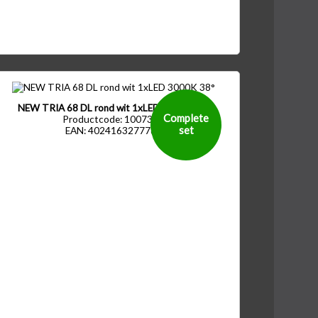
NEW TRIA 68 DL rond wit 1xLED 3000K 38°
Complete
Productcode: 1007389
set
EAN: 4024163277785