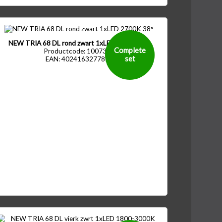
NEW TRIA 68 DL rond zwart 1xLED 2700K 38°
Complete
Productcode: 1007386
set
EAN: 4024163277815