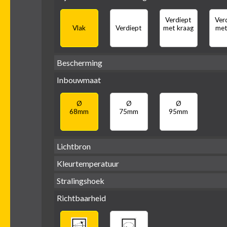
Zwart
Wit
Alu
G
Verdiept
Ver
Vierkant
Rond
Vlak
Verdiept
met kraag
met
Bescherming
Inbouwmaat
IP65 water-
IP20
dicht
Ø
Ø
Ø
68mm
75mm
95mm
Lichtbron
Kleurtemperatuur
GU10
LED
retrofit
Stralingshoek
1800-
25
2700K
3000K
3000K
30
Richtbaarheid
(DTW)
40
38°
60°