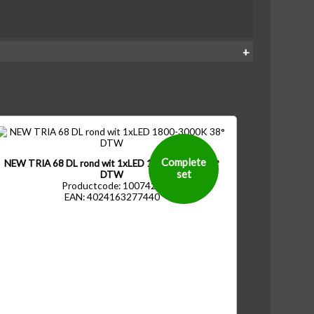
Complete
NEW TRIA 68 DL rond wit 1xLED 1800-3000K 38°
set
DTW
Productcode: 1007423
EAN: 4024163277440