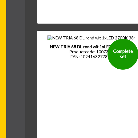
NEW TRIA 68 DL rond wit 1xLED 2700K 38°
Complete
Productcode: 1007385
set
EAN: 4024163277822