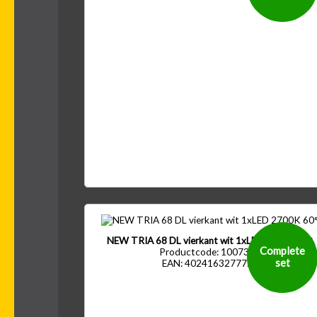
NEW TRIA 68 DL vierkant wit 1xLED 2700K 60°
Complete
Productcode: 1007395
set
EAN: 4024163277723