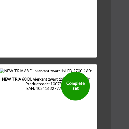
NEW TRIA 68 DL vierkant zwart 1xLED 2700K 60°
Complete
Productcode: 1007396
set
EAN: 4024163277716