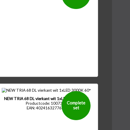
NEW TRIA 68 DL vierkant wit 1xLED 3000K 60°
Complete
Productcode: 1007399
set
EAN: 4024163277686