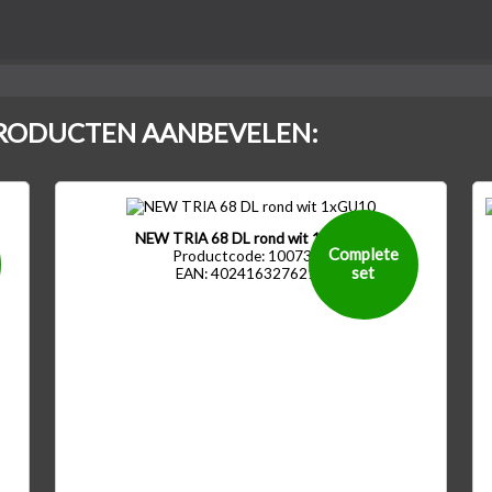
RODUCTEN AANBEVELEN:
00
-
0 lm
NEW TRIA 68 DL rond wit 1xGU10
Complete
Productcode: 1007368
set
EAN: 4024163276214