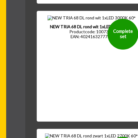
NEW TRIA 68 DL rond wit 1xLED 3000K 60°
Complete
Productcode: 1007391
set
EAN: 4024163277761