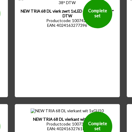
Complete
NEW TRIA 68 DL vierk zwrt 1xLED 1800-3000K 38°
set
DTW
Productcode: 1007428
EAN: 4024163277396
NEW TRIA 68 DL vierkant wit 1xGU10
Complete
Productcode: 1007371
set
EAN: 4024163276184