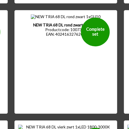
NEW TRIA 68 DL rond zwart 1xGU10
Complete
Productcode: 1007369
set
EAN: 4024163276207