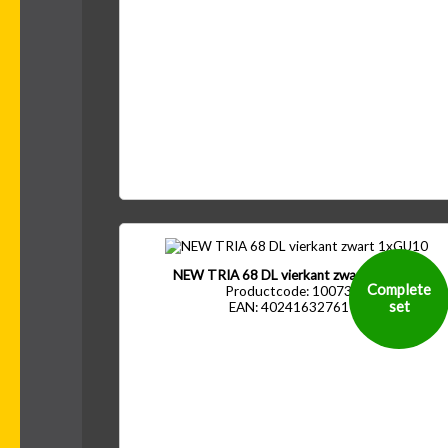
NEW TRIA 68 DL vierkant zwart 1xGU10
Complete
Productcode: 1007372
set
EAN: 4024163276177