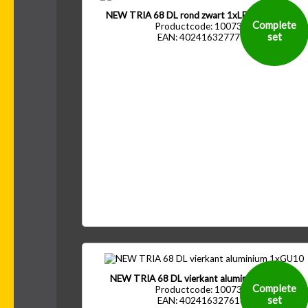
NEW TRIA 68 DL rond zwart 1xLED 2700K 60°
Complete
Productcode: 1007388
set
EAN: 4024163277792
NEW TRIA 68 DL vierkant aluminium 1xGU10
Complete
Productcode: 1007373
set
EAN: 4024163276160