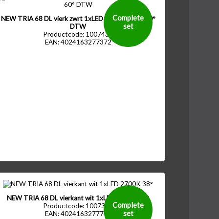
Complete
NEW TRIA 68 DL vierk zwrt 1xLED 1800-3000K 60°
set
DTW
Productcode: 1007430
EAN: 4024163277372
NEW TRIA 68 DL vierkant wit 1xLED 2700K 38°
Complete
Productcode: 1007393
set
EAN: 4024163277747