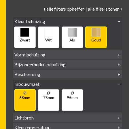
(
alle filters opheffen
|
alle filters tonen
)
Kleur behuizing
Zwart
Wit
Alu
Goud
Vorm behuizing
Bijzonderheden behuizing
Verdiept
Verdiept
Vierkant
Rond
Bescherming
Vlak
Verdiept
met kraag
met glas
IP65 water-
Inbouwmaat
IP20
dicht
Ø
Ø
Ø
68mm
75mm
95mm
Lichtbron
GU10
Kleurtemperatuur