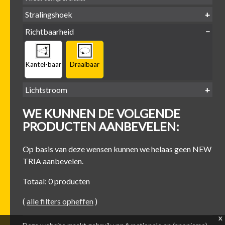
LED
retrofit
1800-
2500 /
Stralingshoek
2700K
3000K
3000K
3000 /
(DTW)
4000K
Richtbaarheid
38°
60°
Kantel-baar
Draaibaar
Lichtstroom
400
500
600
700
WE KUNNEN DE VOLGENDE
-
-
-
-
500 lm
600 lm
700 lm
800 lm
PRODUCTEN AANBEVELEN:
Op basis van deze wensen kunnen we helaas geen NEW
TRIA aanbevelen.
Totaal: 0 producten
(
alle filters opheffen
)
x