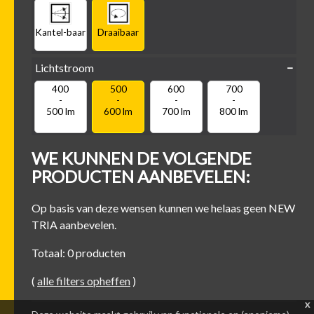
Kantel-baar
Draaibaar
Lichtstroom
400
500
600
700
-
-
-
-
500 lm
600 lm
700 lm
800 lm
WE KUNNEN DE VOLGENDE
PRODUCTEN AANBEVELEN:
Op basis van deze wensen kunnen we helaas geen NEW
TRIA aanbevelen.
Totaal: 0 producten
(
alle filters opheffen
)
x