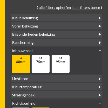
(
alle filters opheffen
|
alle filters tonen
)
Kleur behuizing
Vorm behuizing
Zwart
Wit
Alu
Goud
Bijzonderheden behuizing
Verdiept
Verdiept
Vierkant
Rond
Bescherming
Vlak
Verdiept
met kraag
met glas
IP65 water-
Inbouwmaat
IP20
dicht
Ø
Ø
Ø
68mm
75mm
95mm
Lichtbron
GU10
Kleurtemperatuur
LED
retrofit
1800-
2500 /
Stralingshoek
2700K
3000K
3000K
3000 /
(DTW)
4000K
Richtbaarheid
38°
60°