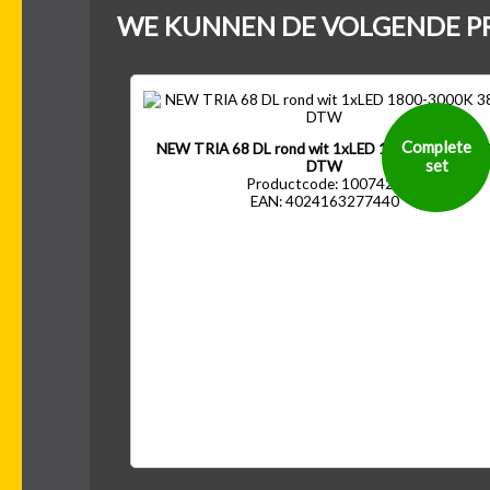
WE KUNNEN DE VOLGENDE P
400
500
600
7
Kantel-baar
Draaibaar
-
-
-
500 lm
600 lm
700 lm
80
Complete
NEW TRIA 68 DL rond wit 1xLED 1800-3000K 38
set
DTW
Productcode: 1007423
EAN: 4024163277440