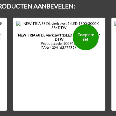
RODUCTEN AANBEVELEN:
00
-
0 lm
Complete
°
NEW TRIA 68 DL vierk zwrt 1xLED 1800-3000K 38°
set
DTW
Productcode: 1007428
EAN: 4024163277396