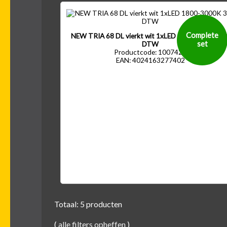
Complete
NEW TRIA 68 DL vierkt wit 1xLED 1800-3000K 38
set
DTW
Productcode: 1007427
EAN: 4024163277402
Totaal: 5 producten
(
alle filters opheffen
)