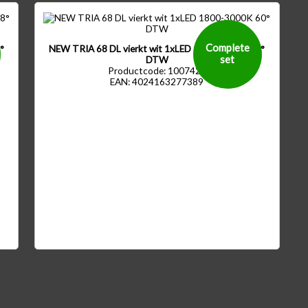
Complete
°
NEW TRIA 68 DL vierkt wit 1xLED 1800-3000K 60°
set
DTW
Productcode: 1007429
EAN: 4024163277389