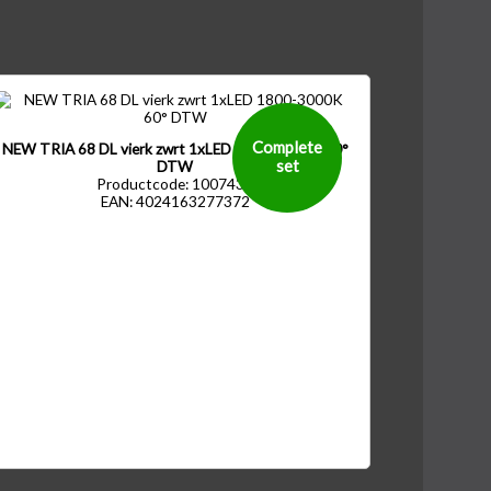
Complete
NEW TRIA 68 DL vierk zwrt 1xLED 1800-3000K 60°
set
DTW
Productcode: 1007430
EAN: 4024163277372