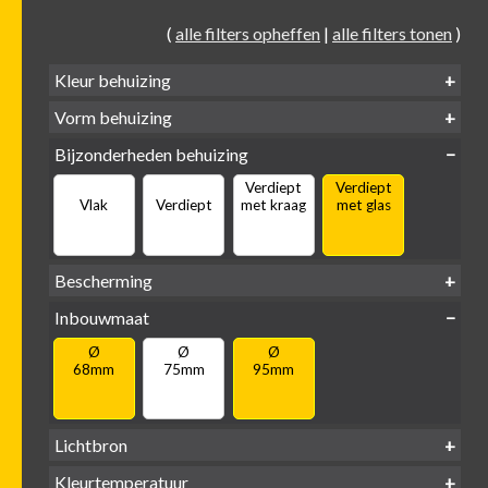
(
alle filters opheffen
|
alle filters tonen
)
Kleur behuizing
Vorm behuizing
Zwart
Wit
Alu
Goud
Bijzonderheden behuizing
Verdiept
Verdiept
Vierkant
Rond
Vlak
Verdiept
met kraag
met glas
Bescherming
IP65 water-
Inbouwmaat
IP20
dicht
Ø
Ø
Ø
68mm
75mm
95mm
Lichtbron
GU10
Kleurtemperatuur