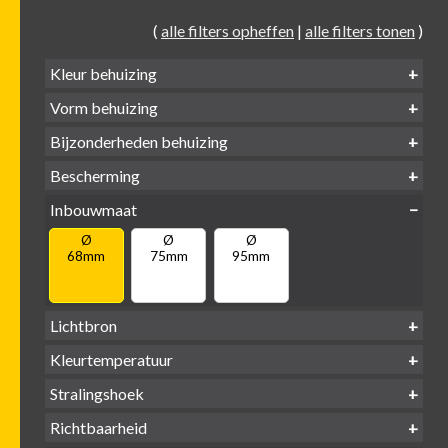
(
alle filters opheffen
|
alle filters tonen
)
Kleur behuizing
Vorm behuizing
Zwart
Wit
Alu
Goud
Bijzonderheden behuizing
Verdiept
Verdiept
Vierkant
Rond
Bescherming
Vlak
Verdiept
met kraag
met glas
IP65 water-
Inbouwmaat
IP20
dicht
Ø
Ø
Ø
68mm
75mm
95mm
Lichtbron
GU10
Kleurtemperatuur
LED
retrofit
1800-
2500 /
Stralingshoek
2700K
3000K
3000K
3000 /
(DTW)
4000K
Richtbaarheid
38°
60°