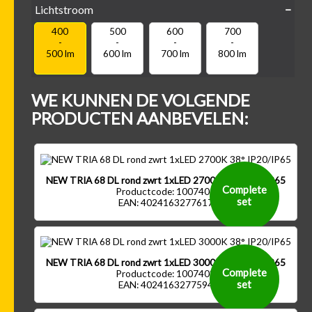
Lichtstroom
400
500
600
700
Kantel-baar
Draaibaar
-
-
-
-
500 lm
600 lm
700 lm
800 lm
WE KUNNEN DE VOLGENDE
PRODUCTEN AANBEVELEN:
NEW TRIA 68 DL rond zwrt 1xLED 2700K 38° IP20/IP65
Complete
Productcode: 1007406
set
EAN: 4024163277617
NEW TRIA 68 DL rond zwrt 1xLED 3000K 38° IP20/IP65
Complete
Productcode: 1007408
set
EAN: 4024163277594