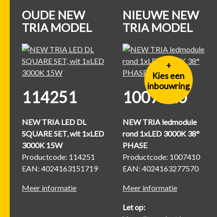
OUDE NEW
NIEUWE NEW
TRIA MODEL
TRIA MODEL
+
Kies een
inbouwring
114251
1007410
NEW TRIA LED DL
NEW TRIA ledmodule
SQUARE SET, wit 1xLED
rond 1xLED 3000K 38°
3000K 15W
PHASE
Productcode: 114251
Productcode: 1007410
EAN: 4024163151719
EAN: 4024163277570
Meer informatie
Meer informatie
Let op: