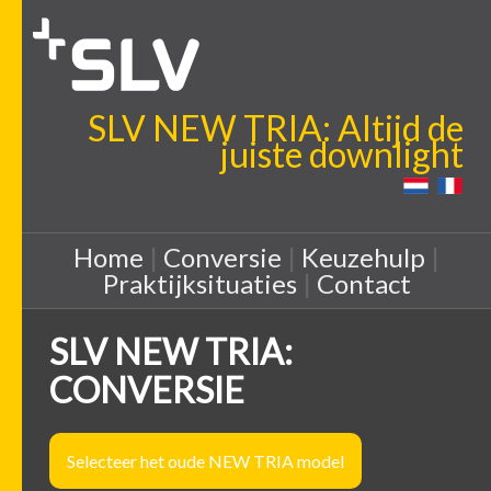
SLV NEW TRIA: Altijd de
juiste downlight
Home
|
Conversie
|
Keuzehulp
|
Praktijksituaties
|
Contact
SLV NEW TRIA:
CONVERSIE
Selecteer het oude NEW TRIA model