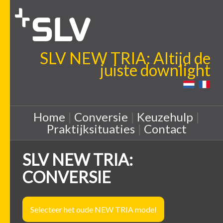
SLV NEW TRIA: Altijd de
juiste downlight
Home
|
Conversie
|
Keuzehulp
|
Praktijksituaties
|
Contact
SLV NEW TRIA:
CONVERSIE
Selecteer het oude NEW TRIA model