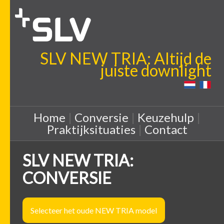
SLV NEW TRIA: Altijd de
juiste downlight
Home
|
Conversie
|
Keuzehulp
|
Praktijksituaties
|
Contact
SLV NEW TRIA:
CONVERSIE
Selecteer het oude NEW TRIA model