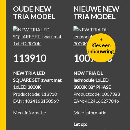
OUDE NEW
NIEUWE NEW
TRIA MODEL
TRIA MODEL
+
Kies een
inbouwring
113910
1007383
NEW TRIA LED
NEW TRIA DL
SQUARE SET zwart mat
ledmodule 1xLED
1xLED 3000K
3000K 38° PHASE
Productcode: 113910
Productcode: 1007383
EAN: 4024163150569
EAN: 4024163277846
Meer informatie
Meer informatie
Let op: