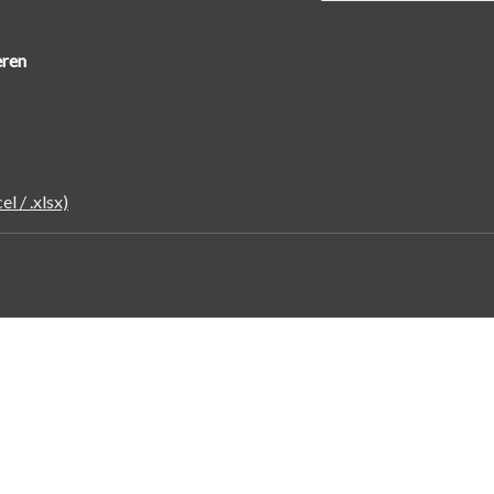
ren
l / .xlsx)