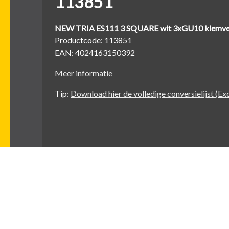
113851
NEW TRIA ES111 3 SQUARE wit 3xGU10 klemve
Productcode: 113851
EAN: 4024163150392
Meer informatie
Tip:
Download hier de volledige conversielijst (Exce