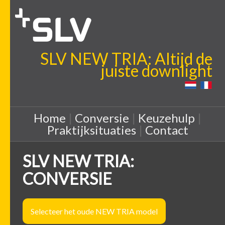
SLV NEW TRIA: Altijd de
juiste downlight
Home
|
Conversie
|
Keuzehulp
|
Praktijksituaties
|
Contact
SLV NEW TRIA:
CONVERSIE
Selecteer het oude NEW TRIA model