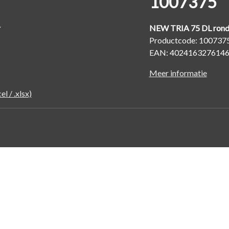
1007375
r
NEW TRIA 75 DL rond
Productcode: 100737
EAN: 402416327614
Meer informatie
l / .xlsx)