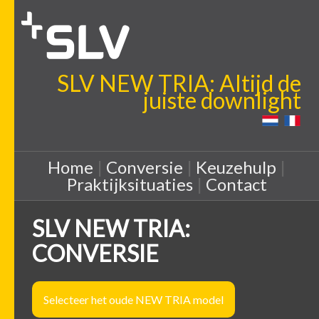
SLV NEW TRIA: Altijd de
juiste downlight
Home
|
Conversie
|
Keuzehulp
|
Praktijksituaties
|
Contact
SLV NEW TRIA:
CONVERSIE
Selecteer het oude NEW TRIA model