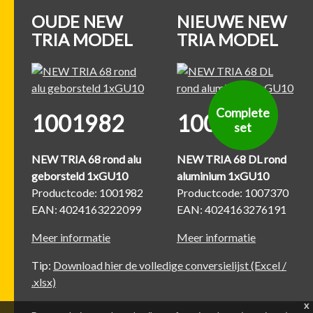
OUDE NEW
NIEUWE NEW
TRIA MODEL
TRIA MODEL
Complete
1001982
1007370
set
NEW TRIA 68 rond alu
NEW TRIA 68 DL rond
geborsteld 1xGU10
aluminium 1xGU10
Productcode: 1001982
Productcode: 1007370
EAN: 4024163222099
EAN: 4024163276191
Meer informatie
Meer informatie
Tip:
Download hier de volledige conversielijst (Excel /
.xlsx)
x