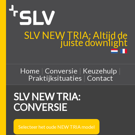
SLV NEW TRIA: Altijd de
juiste downlight
Home
|
Conversie
|
Keuzehulp
|
Praktijksituaties
|
Contact
SLV NEW TRIA:
CONVERSIE
Selecteer het oude NEW TRIA model