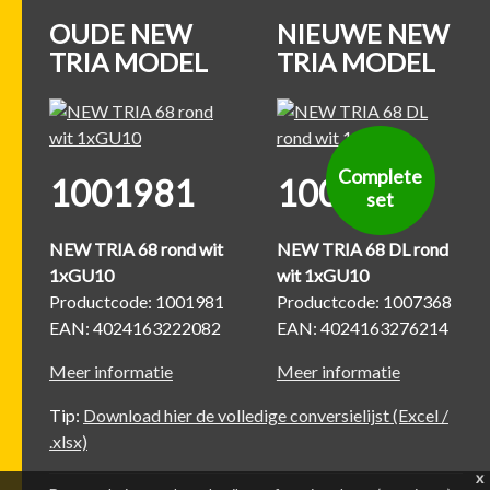
OUDE NEW
NIEUWE NEW
TRIA MODEL
TRIA MODEL
Complete
1001981
1007368
set
NEW TRIA 68 rond wit
NEW TRIA 68 DL rond
1xGU10
wit 1xGU10
Productcode: 1001981
Productcode: 1007368
EAN: 4024163222082
EAN: 4024163276214
Meer informatie
Meer informatie
Tip:
Download hier de volledige conversielijst (Excel /
.xlsx)
x